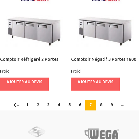
Comptoir Réfrigéré 2 Portes
Comptoir Négatif 3 Portes 1800
1200/600 – CUISIFRIOT
Ventilé – CUISIFRIOT
Froid
Froid
AJOUTER AU DEVIS
AJOUTER AU DEVIS
←
1
2
3
4
5
6
7
8
9
→