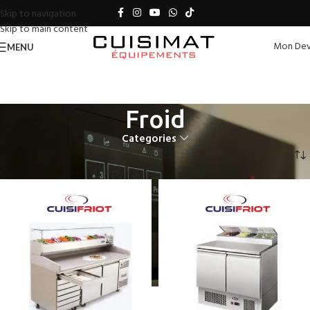
Skip to navigation
Skip to main content
Mon Dev
MENU
Froid
Categories
Accueil
Froid
Page 7