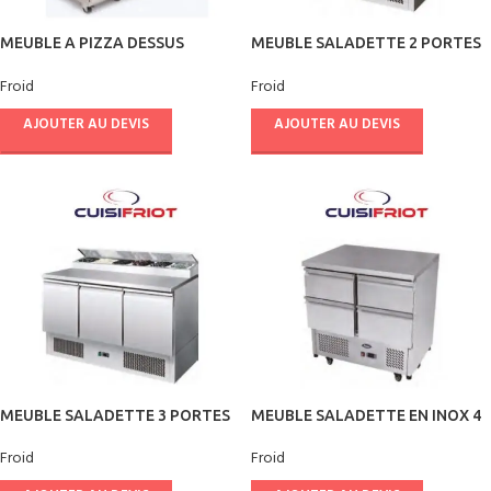
MEUBLE A PIZZA DESSUS
MEUBLE SALADETTE 2 PORTES
MARBRE 2 PORTES + 7 TIROIRS –
INOX
Froid
Froid
CUISIFRIOT
AJOUTER AU DEVIS
AJOUTER AU DEVIS
MEUBLE SALADETTE 3 PORTES
MEUBLE SALADETTE EN INOX 4
INOX – CUISIFRIOT
TIROIRS – CUISIFRIOT
Froid
Froid