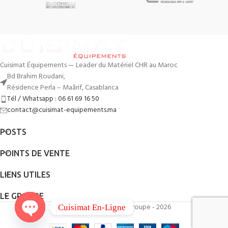
Cuisimat Équipements — Leader du Matériel CHR au Maroc
Bd Brahim Roudani,
Résidence Perla – Maârif, Casablanca
Tél / Whatsapp : 06 61 69 16 50
contact@cuisimat-equipements.ma
POSTS
POINTS DE VENTE
LIENS UTILES
LE GROUPE
By
QodWeb
- Cuisimat Groupe - 2026
Cuisimat En-Ligne
Open