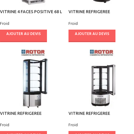
VITRINE 4 FACES POSITIVE 68 L
VITRINE REFRIGEREE
POSABLE
CYLINDRIQUE ROTATIVE 72 L –
Froid
Froid
ROTOR
AJOUTER AU DEVIS
AJOUTER AU DEVIS
VITRINE REFRIGEREE
VITRINE REFRIGEREE
CYLINDRIQUE FIXE 4 ETAGES 360
CYLINDRIQUE FIXE 3 ETAGES 100
Froid
Froid
L – ROTOR
L – ROTOR