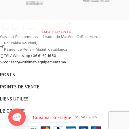
Cuisimat Équipements — Leader du Matériel CHR au Maroc
Bd Brahim Roudani,
Résidence Perla – Maârif, Casablanca
Tél / Whatsapp : 06 61 69 16 50
contact@cuisimat-equipements.ma
POSTS
POINTS DE VENTE
LIENS UTILES
LE GROUPE
By
QodWeb
- Cuisimat Groupe - 2026
Cuisimat En-Ligne
Open