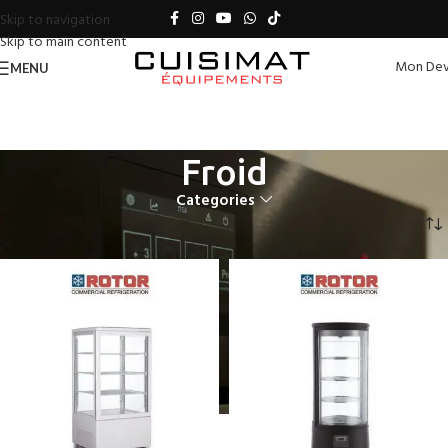
Skip to navigation
Skip to main content
Mon Dev
MENU
Froid
Categories
Accueil
Froid
Page 4