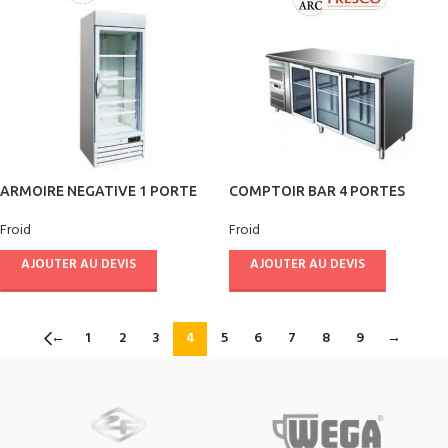
ARMOIRE NEGATIVE 1 PORTE
COMPTOIR BAR 4 PORTES
VITREE 412 L – FRESCO
VITREES – FRESCO
Froid
Froid
AJOUTER AU DEVIS
AJOUTER AU DEVIS
←
1
2
3
4
5
6
7
8
9
→