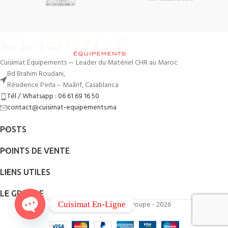
Cuisimat Équipements — Leader du Matériel CHR au Maroc
Bd Brahim Roudani,
Résidence Perla – Maârif, Casablanca
Tél / Whatsapp : 06 61 69 16 50
contact@cuisimat-equipements.ma
POSTS
POINTS DE VENTE
LIENS UTILES
LE GROUPE
By
QodWeb
- Cuisimat Groupe - 2026
Cuisimat En-Ligne
Open