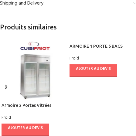
Shipping and Delivery
Produits similaires
ARMOIRE 1 PORTE 5 BACS
60/40 POUR STOCKAGE DE
Froid
POISSON – CUISIFRIOT
AJOUTER AU DEVIS
Armoire 2 Portes Vitrées
Positive Statique 910L –
Froid
CUISIFRIOT
AJOUTER AU DEVIS