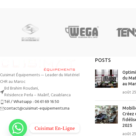
POSTS
Optimi
Cuisimat Équipements — Leader du Matériel
du Mat
CHR au Maroc
au Mar
Bd Brahim Roudani,
août 25
Résidence Perla – Maârif, Casablanca
Tél / Whatsapp : 06 61 69 16 50
contact@cuisimat-equipements.ma
Mobili
Créez 
fidélis
2025
Cuisimat En-Ligne
août 25