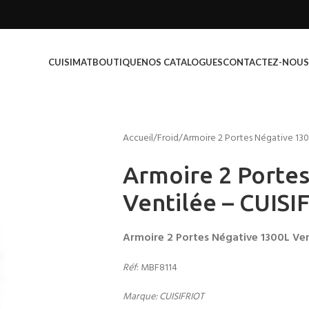
CUISIMAT
BOUTIQUE
NOS CATALOGUES
CONTACTEZ-NOUS
Accueil
Froid
Armoire 2 Portes Négative 130
Armoire 2 Porte
Ventilée – CUISI
Armoire 2 Portes Négative 1300L Ven
Réf
: MBF8114
Marque: CUISIFRIOT