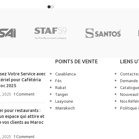
POINTS DE VENTE
LIENS U
Casablanca
Contacte
sez Votre Service avec
ériel pour Cafétéria
Fès
Demande 
oc 2025
Rabat
Catalogue
, 2025
1 Comment
Tanger
Nouveaut
Laayoune
Nos Référ
Marrakech
Politique 
er pour restaurants :
un espace qui attire et
e vos clients au Maroc
, 2025
1 Comment