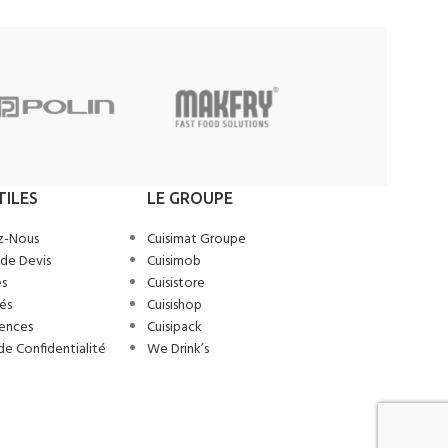
TILES
LE GROUPE
z-Nous
Cuisimat Groupe
de Devis
Cuisimob
s
Cuisistore
és
Cuisishop
ences
Cuisipack
de Confidentialité
We Drink’s