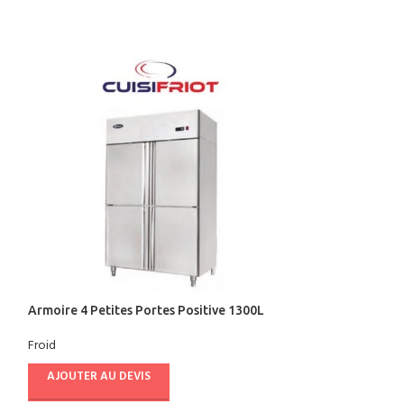
Armoire 4 Petites Portes Positive 1300L
Armoire 2 Portes
Ventilée – CUISIFRIOT
CUISIFRIOT
Froid
Froid
AJOUTER AU DEVIS
AJOUTER AU D