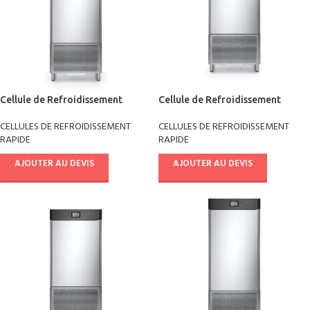
Cellule de Refroidissement
Cellule de Refroidissement
rapide +90°/-18° pâtisserie
rapide combi chill multifonctions
CELLULES DE REFROIDISSEMENT
CELLULES DE REFROIDISSEMENT
AB14E4021
+90°/-18° AB08E4041
RAPIDE
RAPIDE
AJOUTER AU DEVIS
AJOUTER AU DEVIS