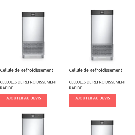
Cellule de Refroidissement
Cellule de Refroidissement
rapide +90°/-18° pâtisserie
rapide +90°/-18° pâtisserie
CELLULES DE REFROIDISSEMENT
CELLULES DE REFROIDISSEMENT
AB08E4021
AB10E4021
RAPIDE
RAPIDE
AJOUTER AU DEVIS
AJOUTER AU DEVIS