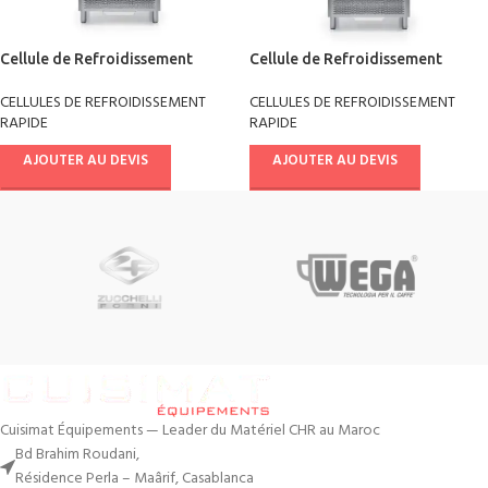
Cellule de Refroidissement
Cellule de Refroidissement
rapide combi chill multifonctions
rapide combi chill multifonctions
CELLULES DE REFROIDISSEMENT
CELLULES DE REFROIDISSEMENT
+90°/-18° AB10E4041
+90°/-18° AB14E4041
RAPIDE
RAPIDE
AJOUTER AU DEVIS
AJOUTER AU DEVIS
Cuisimat Équipements — Leader du Matériel CHR au Maroc
Bd Brahim Roudani,
Résidence Perla – Maârif, Casablanca