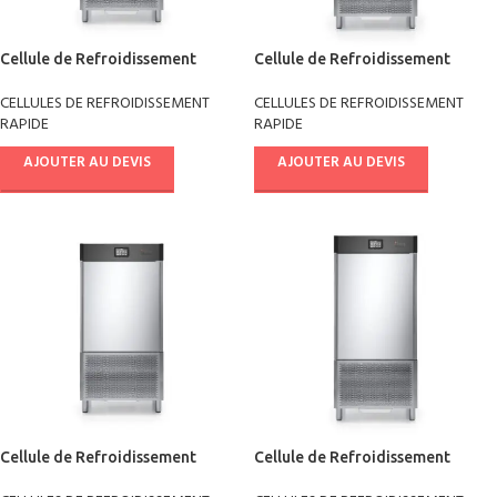
Cellule de Refroidissement
Cellule de Refroidissement
rapide +90°/-18° version R291
rapide +90°/-18° version R290
CELLULES DE REFROIDISSEMENT
CELLULES DE REFROIDISSEMENT
AB10E4811
AB14E4811
RAPIDE
RAPIDE
AJOUTER AU DEVIS
AJOUTER AU DEVIS
Cellule de Refroidissement
Cellule de Refroidissement
rapide +90°/-18° AB08E4011
rapide +90°/-18° AB10E4011