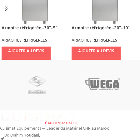
Armoire réfrigérée -30°-5°
Armoire réfrigérée -20°-10°
(Condensation à eau)
Côtés moulés ANF7X2520
ARMOIRES RÉFRIGÉRÉES
ARMOIRES RÉFRIGÉRÉES
ANGEX4530
AJOUTER AU DEVIS
AJOUTER AU DEVIS
Cuisimat Équipements — Leader du Matériel CHR au Maroc
Bd Brahim Roudani,