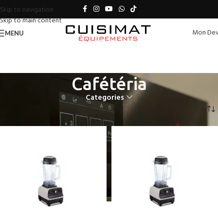
Skip to navigation
Skip to main content
Mon Dev
MENU
Cafétéria
Categories
Accueil
Cafétéria
Page 3