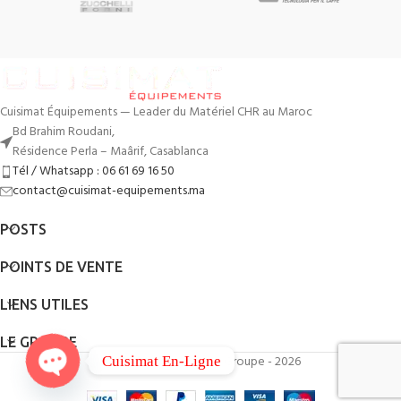
Cuisimat Équipements — Leader du Matériel CHR au Maroc
Bd Brahim Roudani,
Résidence Perla – Maârif, Casablanca
Tél / Whatsapp : 06 61 69 16 50
contact@cuisimat-equipements.ma
POSTS
POINTS DE VENTE
LIENS UTILES
LE GROUPE
By
QodWeb
- Cuisimat Groupe - 2026
Cuisimat En-Ligne
Open