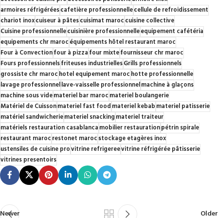
armoires réfrigérées
cafetière professionnelle
cellule de refroidissement
chariot inox
cuiseur à pâtes
cuisimat maroc
cuisine collective
Cuisine professionnelle
cuisinière professionnelle
equipement cafétéria
equipements chr maroc
équipements hôtel restaurant maroc
Four à Convection
four à pizza
four mixte
fournisseur chr maroc
Fours professionnels
friteuses industrielles
Grills professionnels
grossiste chr maroc
hotel equipement maroc
hotte professionnelle
lavage professionnel
lave-vaisselle professionnel
machine à glaçons
machine sous vide
materiel bar maroc
materiel boulangerie
Matériel de Cuisson
materiel fast food
materiel kebab
materiel patisserie
matériel sandwicherie
materiel snacking
materiel traiteur
matériels restauration casablanca
mobilier restauration
pétrin spirale
restaurant maroc
restonet maroc
stockage etagères inox
ustensiles de cuisine pro
vitrine refrigeree
vitrine réfrigérée pâtisserie
vitrines presentoirs
Newer
Older