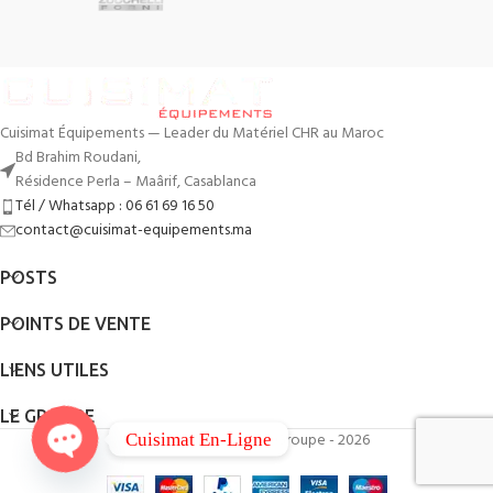
Cuisimat Équipements — Leader du Matériel CHR au Maroc
Bd Brahim Roudani,
Résidence Perla – Maârif, Casablanca
Tél / Whatsapp : 06 61 69 16 50
contact@cuisimat-equipements.ma
POSTS
POINTS DE VENTE
LIENS UTILES
LE GROUPE
By
QodWeb
- Cuisimat Groupe - 2026
Cuisimat En-Ligne
Open