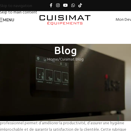
Skip to navigation
Skip to main content
Mon Dev
MENU
Blog
Home
Cuisimat Blog
CUISIMAT BLOG
Bacs gastronormes et accessoires
de stockage
CUISIMAT EQUIPEMENTS
On août 25, 2025
Dans le secteur de la restauration au Maroc, bacs gastronormes et
accessoires de stockage jouent un rôle essentiel. Investir dans du matériel
professionnel permet d’améliorer la productivité, d’assurer une hygiène
irréprochable et de garantir la satisfaction de la clientèle. Cette rubrique