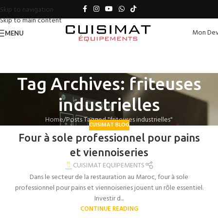
Skip to navigation
Skip to main content
Mon Dev
MENU
Tag Archives: friteuses
industrielles
Home
Posts Tagged "friteuses industrielles"
CUISIMAT BLOG
Four à sole professionnel pour pains
et viennoiseries
CUISIMAT EQUIPEMENTS
Dans le secteur de la restauration au Maroc, four à sole
professionnel pour pains et viennoiseries jouent un rôle essentiel.
Investir d...
CONTINUE READING