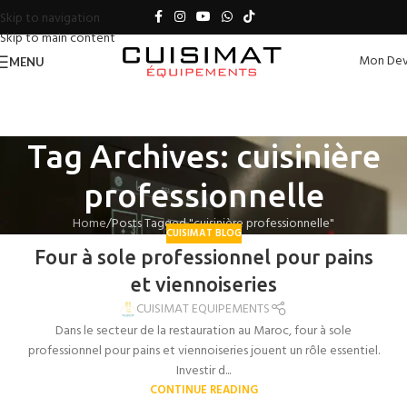
Skip to navigation
Skip to main content
Mon Dev
MENU
Tag Archives: cuisinière
professionnelle
Home
Posts Tagged "cuisinière professionnelle"
CUISIMAT BLOG
Four à sole professionnel pour pains
et viennoiseries
CUISIMAT EQUIPEMENTS
Dans le secteur de la restauration au Maroc, four à sole
professionnel pour pains et viennoiseries jouent un rôle essentiel.
Investir d...
CONTINUE READING