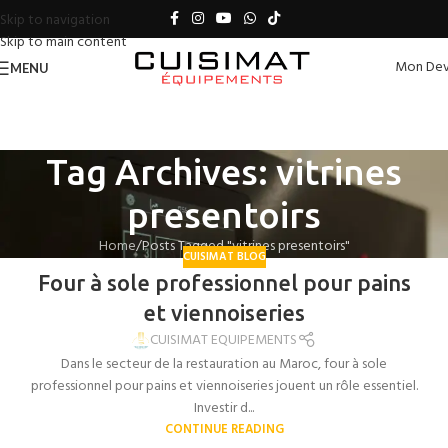
Skip to navigation
Skip to main content
Mon Dev
MENU
Tag Archives: vitrines
presentoirs
Home
Posts Tagged "vitrines presentoirs"
CUISIMAT BLOG
Four à sole professionnel pour pains
et viennoiseries
CUISIMAT EQUIPEMENTS
Dans le secteur de la restauration au Maroc, four à sole
professionnel pour pains et viennoiseries jouent un rôle essentiel.
Investir d...
CONTINUE READING