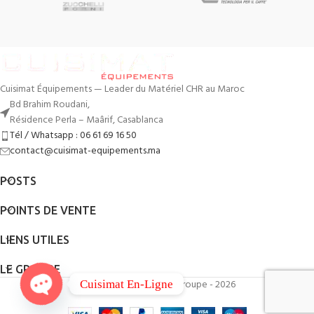
Cuisimat Équipements — Leader du Matériel CHR au Maroc
Bd Brahim Roudani,
Résidence Perla – Maârif, Casablanca
Tél / Whatsapp : 06 61 69 16 50
contact@cuisimat-equipements.ma
POSTS
POINTS DE VENTE
LIENS UTILES
LE GROUPE
By
QodWeb
- Cuisimat Groupe - 2026
Cuisimat En-Ligne
Open