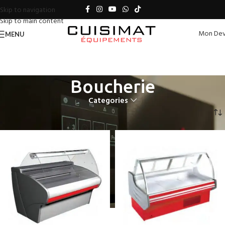
Skip to navigation
Skip to main content
Mon Dev
MENU
Boucherie
Categories
Accueil
Boucherie
Page 3