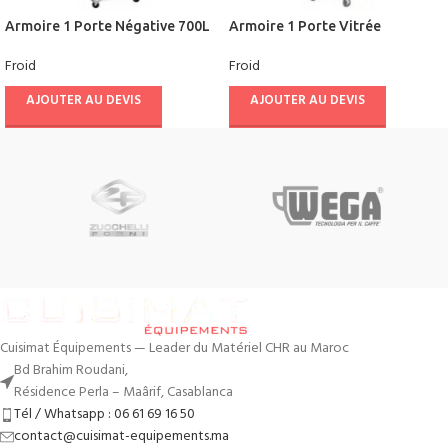
Armoire 1 Porte Négative 700L
Armoire 1 Porte Vitrée
Ventilée – CUISIFRIOT
Négative Ventilée 700L –
Froid
Froid
CUISIFRIOT
AJOUTER AU DEVIS
AJOUTER AU DEVIS
Cuisimat Équipements — Leader du Matériel CHR au Maroc
Bd Brahim Roudani,
Résidence Perla – Maârif, Casablanca
Tél / Whatsapp : 06 61 69 16 50
contact@cuisimat-equipements.ma