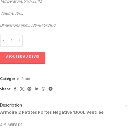
Température:
(-17/-22 °C)
Volume: 700L
DImensions (mm): 730×845×2100
AJOUTER AU DEVIS
Catégorie :
Froid
Share:
Description
Armoire 2 Petites Portes Négative 1300L Ventilée
Réf
: MBF8119