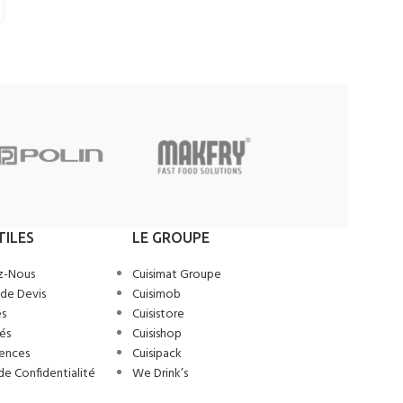
TILES
LE GROUPE
z-Nous
Cuisimat Groupe
de Devis
Cuisimob
s
Cuisistore
és
Cuisishop
ences
Cuisipack
de Confidentialité
We Drink’s