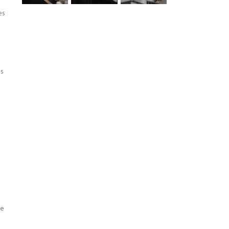
es
s
me