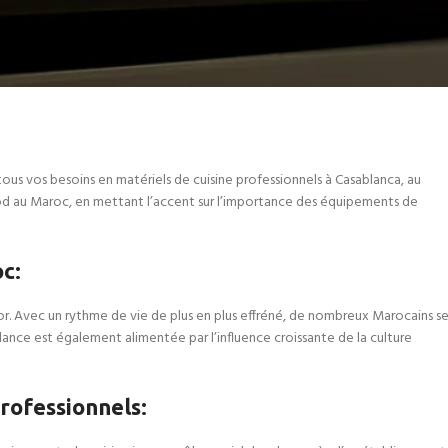
us vos besoins en matériels de cuisine professionnels à Casablanca, au
food au Maroc, en mettant l’accent sur l’importance des équipements de
oc
:
ssor. Avec un rythme de vie de plus en plus effréné, de nombreux Marocains s
dance est également alimentée par l’influence croissante de la culture
rofessionnels
: