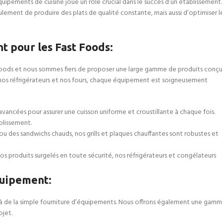
quipements de cuisine joue un rôle crucial dans le succès d’un établissement.
ement de produire des plats de qualité constante, mais aussi d’optimiser l
t pour les Fast Foods
:
foods et nous sommes fiers de proposer une large gamme de produits conçu
ar nos réfrigérateurs et nos fours, chaque équipement est soigneusement
avancées pour assurer une cuisson uniforme et croustillante à chaque fois.
blissement.
x ou des sandwichs chauds, nos grills et plaques chauffantes sont robustes et
 vos produits surgelés en toute sécurité, nos réfrigérateurs et congélateurs
Equipement
:
à de la simple fourniture d’équipements. Nous offrons également une gam
jet.