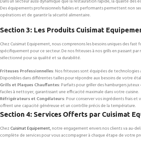
Dans un secteur aussi dynamique que la restauration rapide, la qualité des é
Des équipements professionnels fiables et performants permettent non seul
opérations et de garantir la sécurité alimentaire.
Section 3: Les Produits Cuisimat Equipemen
Chez Cuisimat Equipement, nous comprenons les besoins uniques des fast 
spécifiquement pour ce secteur. De nos friteuses à nos grills en passant p
sélectionné pour sa qualité et sa durabilité.
Friteuses Professionnelles
: Nos friteuses sont équipées de technologies 
Disponibles dans différentes tailles pour répondre aux besoins de votre éta
Grills et Plaques Chauffantes
: Parfaits pour griller des hamburgers juteu
faciles à nettoyer, garantissant une efficacité maximale dans votre cuisine.
Réfrigérateurs et Congélateurs
: Pour conserver vos ingrédients frais et
offrent une capacité généreuse et un contrôle précis de la température.
Section 4: Services Offerts par Cuisimat 
Chez
Cuisimat Equipement,
notre engagement envers nos clients va au-del
complète de services pour vous accompagner à chaque étape de votre pro