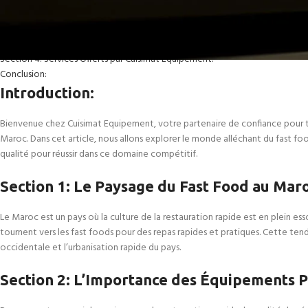
Section 1: Le Paysage du Fast Food au Maroc:
Section 2: L’Importance des Équipements Professionnels:
Section 3: Les Produits Cuisimat Equipement pour les Fast Foods:
Section 4: Services Offerts par Cuisimat Equipement:
Conclusion:
Introduction
:
Bienvenue chez Cuisimat Equipement, votre partenaire de confiance pour to
Maroc. Dans cet article, nous allons explorer le monde alléchant du fast 
qualité pour réussir dans ce domaine compétitif.
Section 1: Le Paysage du Fast Food au Mar
Le Maroc est un pays où la culture de la restauration rapide est en plein e
tournent vers les fast foods pour des repas rapides et pratiques. Cette ten
occidentale et l’urbanisation rapide du pays.
Section 2: L’Importance des Équipements P