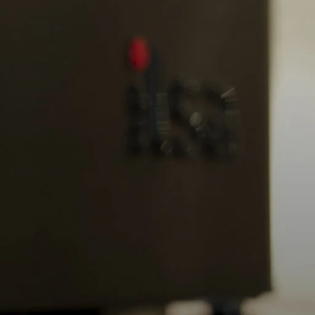
POSTS
Optimisez Votre Service avec
du Matériel pour Cafétéria
au Maroc 2025
août 25, 2025
1 Comment
Mobilier pour restaurants :
Créez un espace qui attire et
fidélise vos clients au Maroc
2025
août 25, 2025
1 Comment
Guide d’achat : chambre
froide à Marrakech
août 25, 2025
1 Comment