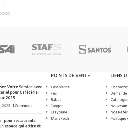
POINTS DE VENTE
LIENS U
Casablanca
Contacte
sez Votre Service avec
ériel pour Cafétéria
Fès
Demande 
oc 2025
Rabat
Catalogue
, 2025
1 Comment
Tanger
Nouveaut
Laayoune
Nos Référ
Marrakech
Politique 
er pour restaurants :
un espace qui attire et