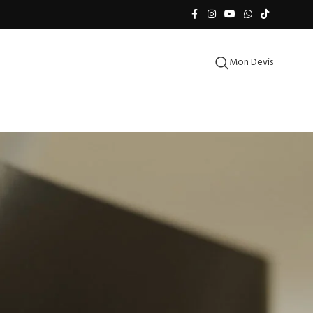
Mon Devis
CATÉGORIES
!
Cuisimat Blog
Decoration
Design trends
Furniture
Inspiration