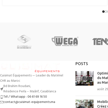
POSTS
Optimi
Cuisimat Équipements — Leader du Matériel
du Mat
CHR au Maroc
au Mar
Bd Brahim Roudani,
août 25
Résidence Perla – Maârif, Casablanca
Tél / Whatsapp : 06 61 69 16 50
contact@cuisimat-equipements.ma
Mobili
Créez 