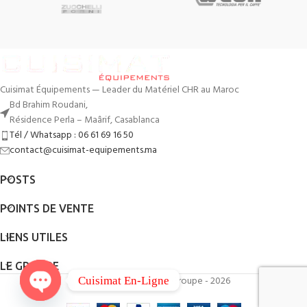
Cuisimat Équipements — Leader du Matériel CHR au Maroc
Bd Brahim Roudani,
Résidence Perla – Maârif, Casablanca
Tél / Whatsapp : 06 61 69 16 50
contact@cuisimat-equipements.ma
POSTS
POINTS DE VENTE
LIENS UTILES
LE GROUPE
By
QodWeb
- Cuisimat Groupe - 2026
Cuisimat En-Ligne
O
pe
n
c
hat