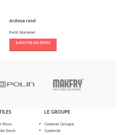
Ardoise rond
Araigne en inox
Petit Matériel
Petit Matériel
,
Ust
AJOUTER AU DEVIS
AJOUTER AU D
TILES
LE GROUPE
z-Nous
Cuisimat Groupe
de Devis
Cuisimob