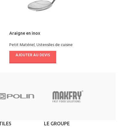
Araigne en inox
Araigne en inox
Petit Matériel
,
Ustensiles de cuisine
Petit Matériel
,
Ust
AJOUTER AU DEVIS
AJOUTER AU D
TILES
LE GROUPE