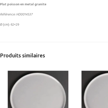
Plat poisson en metal granite
Référence: HD0014537
Ø (cm): 62×29
Produits similaires