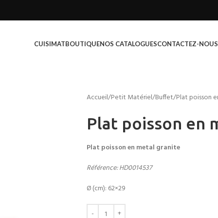
CUISIMAT
BOUTIQUE
NOS CATALOGUES
CONTACTEZ-NOUS
Accueil
Petit Matériel
Buffet
Plat poisson e
Plat poisson en 
Plat poisson en metal granite
Référence: HD0014537
Ø (cm): 62×29