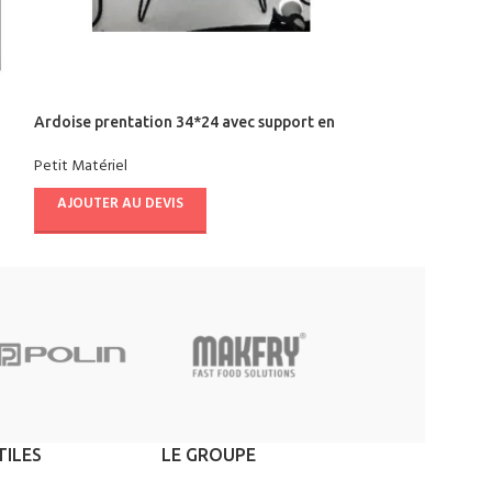
Ardoise prentation 34*24 avec support en
Araigne en inox
metal
Petit Matériel
,
Ust
Petit Matériel
AJOUTER AU D
AJOUTER AU DEVIS
TILES
LE GROUPE