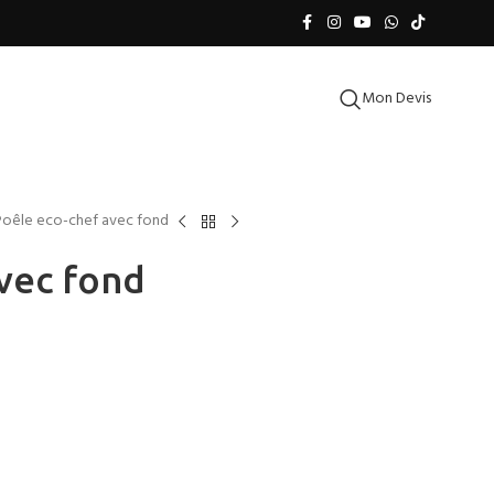
Mon Devis
Poêle eco-chef avec fond
vec fond