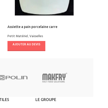
Assiette a pain porcelaine carre
Araigne en inox
Petit Matériel
,
Vaisselles
Petit Matériel
,
Ust
AJOUTER AU DEVIS
AJOUTER AU D
TILES
LE GROUPE