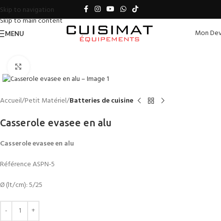
Skip to navigation
Skip to main content
Mon Dev
MENU
Click to enlarge
Accueil
Petit Matériel
Batteries de cuisine
Casserole evasee en alu
Casserole evasee en alu
Référence ASPN-5
Ø (lt/cm): 5/25