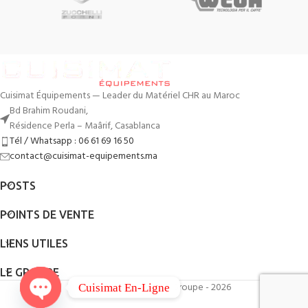
Cuisimat Équipements — Leader du Matériel CHR au Maroc
Bd Brahim Roudani,
Résidence Perla – Maârif, Casablanca
Tél / Whatsapp : 06 61 69 16 50
contact@cuisimat-equipements.ma
POSTS
POINTS DE VENTE
LIENS UTILES
LE GROUPE
By
QodWeb
- Cuisimat Groupe - 2026
Cuisimat En-Ligne