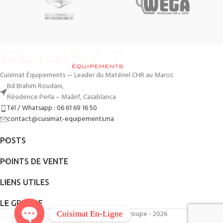
Cuisimat Équipements — Leader du Matériel CHR au Maroc
Bd Brahim Roudani,
Résidence Perla – Maârif, Casablanca
Tél / Whatsapp : 06 61 69 16 50
contact@cuisimat-equipements.ma
POSTS
POINTS DE VENTE
LIENS UTILES
LE GROUPE
By
QodWeb
- Cuisimat Groupe - 2026
Cuisimat En-Ligne