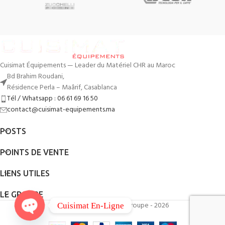
Cuisimat Équipements — Leader du Matériel CHR au Maroc
Bd Brahim Roudani,
Résidence Perla – Maârif, Casablanca
Tél / Whatsapp : 06 61 69 16 50
contact@cuisimat-equipements.ma
POSTS
POINTS DE VENTE
LIENS UTILES
LE GROUPE
By
QodWeb
- Cuisimat Groupe - 2026
Cuisimat En-Ligne
O
p
e
n
c
h
at