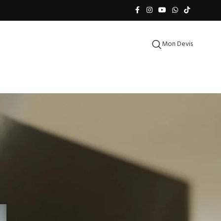
Mon Devis
CATÉGORIES
Cuisimat Blog
Decoration
Design trends
Furniture
Inspiration