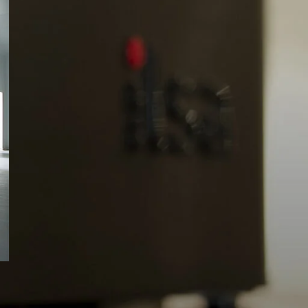
POSTS
Optimisez Votre Service avec
du Matériel pour Cafétéria
au Maroc 2025
août 25, 2025
1 Comment
Mobilier pour restaurants :
Créez un espace qui attire et
fidélise vos clients au Maroc
2025
août 25, 2025
1 Comment
Guide d’achat : chambre
froide à Marrakech
août 25, 2025
1 Comment