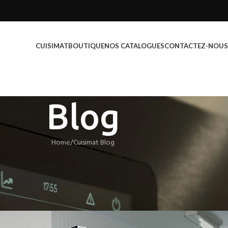
CUISIMAT
BOUTIQUE
NOS CATALOGUES
CONTACTEZ-NOUS
Blog
Home
Cuisimat Blog
MAT BLOG
nt : Trouvez le réfrigérateur prix
 2024!
QUIPEMENTS
On avril 25, 2024