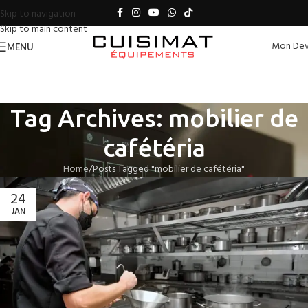
Skip to navigation
Skip to main content
Mon Dev
MENU
Tag Archives: mobilier de
cafétéria
Home
Posts Tagged "mobilier de cafétéria"
24
JAN