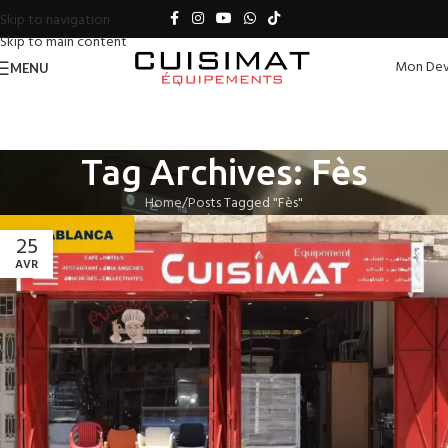
Skip to navigation
Skip to main content
Mon Dev
MENU
Tag Archives: Fès
Home
Posts Tagged "Fès"
25
AVR