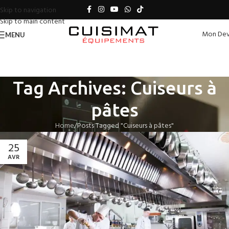
Skip to navigation
Skip to main content
Mon Dev
MENU
Tag Archives: Cuiseurs à
pâtes
Home
Posts Tagged "Cuiseurs à pâtes"
25
AVR