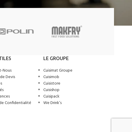
TILES
LE GROUPE
z-Nous
Cuisimat Groupe
de Devis
Cuisimob
s
Cuisistore
és
Cuisishop
ences
Cuisipack
de Confidentialité
We Drink’s