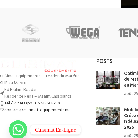
POSTS
Optimi
Cuisimat Équipements — Leader du Matériel
du Mat
CHR au Maroc
au Mar
Bd Brahim Roudani,
août 25
Résidence Perla – Maârif, Casablanca
Tél / Whatsapp : 06 61 69 16 50
contact@cuisimat-equipements.ma
Mobili
Créez 
fidélis
2025
Cuisimat En-Ligne
août 25