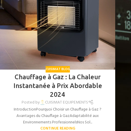
CUISIMAT BLOG
Chauffage à Gaz : La Chaleur
Instantanée à Prix Abordable
2024
Posted by
CUISIMAT EQUIPEMENTS
IntroductionPourquoi Choisir un Chauffage à Gaz ?
Avantages du Chauffage à GazAdaptabilité aux
Environnements ProfessionnelsNos Sol...
CONTINUE READING