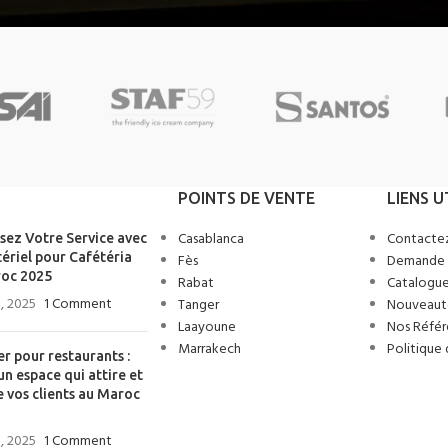
POINTS DE VENTE
LIENS U
Casablanca
Contacte
sez Votre Service avec
ériel pour Cafétéria
Fès
Demande 
oc 2025
Rabat
Catalogue
, 2025
1 Comment
Tanger
Nouveaut
Laayoune
Nos Référ
Marrakech
Politique 
er pour restaurants :
un espace qui attire et
e vos clients au Maroc
, 2025
1 Comment