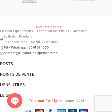
Cuisimat Équipements — Leader du Matériel CHR au Maroc
Bd Brahim Roudani,
Résidence Perla – Maârif, Casablanca
Tél / Whatsapp : 06 61 69 16 50
contact@cuisimat-equipements.ma
POSTS
POINTS DE VENTE
LIENS UTILES
LE GROUPE
By
QodWeb
- Cuisimat Groupe - 2026
Cuisimat En-Ligne
Open