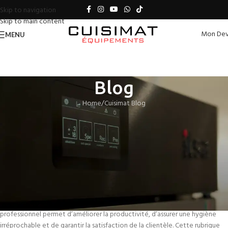
Skip to navigation
Skip to main content
Mon Dev
MENU
Blog
Home
Cuisimat Blog
CUISIMAT BLOG
Emballage à emporter : Solutions
écologiques
CUISIMAT EQUIPEMENTS
On août 25, 2025
Dans le secteur de la restauration au Maroc, emballage à emporter :
solutions écologiques jouent un rôle essentiel. Investir dans du matériel
professionnel permet d’améliorer la productivité, d’assurer une hygiène
irréprochable et de garantir la satisfaction de la clientèle. Cette rubrique