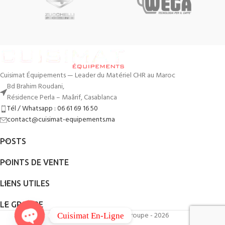
Cuisimat Équipements — Leader du Matériel CHR au Maroc
Bd Brahim Roudani,
Résidence Perla – Maârif, Casablanca
Tél / Whatsapp : 06 61 69 16 50
contact@cuisimat-equipements.ma
POSTS
POINTS DE VENTE
LIENS UTILES
LE GROUPE
By
QodWeb
- Cuisimat Groupe - 2026
Cuisimat En-Ligne