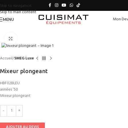
Skip to navigation
Skip to main content
Mon Dev
MENU
Click to enlarge
Accueil
SMEG Luxe
Mixeur plongeant
HBF02BLEU
années ’50
Mixeur plongeant
AJOUTER AU DEVIS