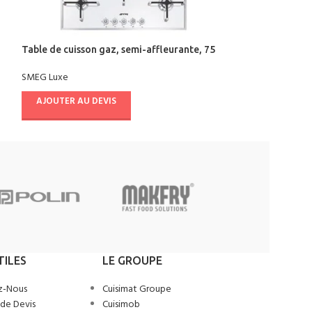
Table de cuisson gaz, semi-affleurante, 75
Four multifoncti
cm
SMEG Luxe
SMEG Luxe
AJOUTER AU D
AJOUTER AU DEVIS
TILES
LE GROUPE
z-Nous
Cuisimat Groupe
de Devis
Cuisimob