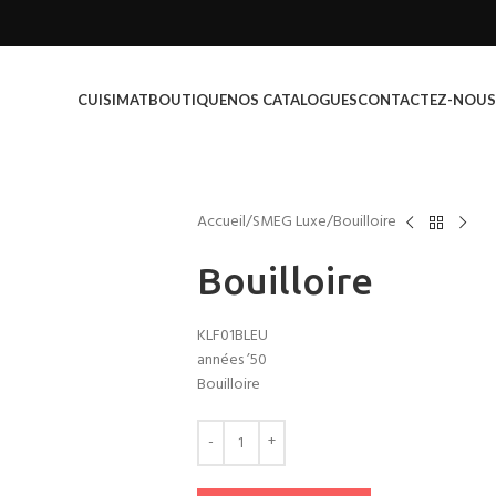
CUISIMAT
BOUTIQUE
NOS CATALOGUES
CONTACTEZ-NOUS
Accueil
SMEG Luxe
Bouilloire
Bouilloire
KLF01BLEU
années ’50
Bouilloire