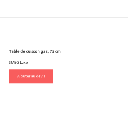
Table de cuisson gaz, 75 cm
SMEG Luxe
Ajouter au devis
Four électroniqu