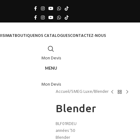
UISIMAT
BOUTIQUE
NOS CATALOGUES
CONTACTEZ-NOUS
Mon Devis
MENU
Mon Devis
Accueil
SMEG Luxe
Blender
Blender
BLF01RDEU
années ’50
Blender