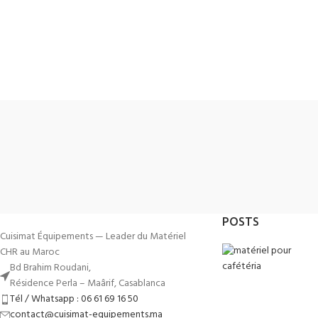
POSTS
Cuisimat Équipements — Leader du Matériel
CHR au Maroc
Bd Brahim Roudani,
Résidence Perla – Maârif, Casablanca
Tél / Whatsapp : 06 61 69 16 50
contact@cuisimat-equipements.ma