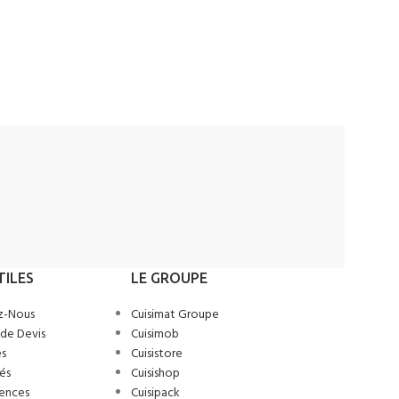
SMEG Luxe
Ajouter au de
TILES
LE GROUPE
z-Nous
Cuisimat Groupe
de Devis
Cuisimob
s
Cuisistore
és
Cuisishop
ences
Cuisipack