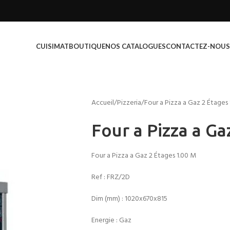
CUISIMAT
BOUTIQUE
NOS CATALOGUES
CONTACTEZ-NOUS
Accueil
Pizzeria
Four a Pizza a Gaz 2 Étages
Four a Pizza a Ga
Four a Pizza a Gaz 2 Étages 1.00 M
Ref :
FRZ/2D
Dim (mm) : 1020x670x815
Energie : Gaz