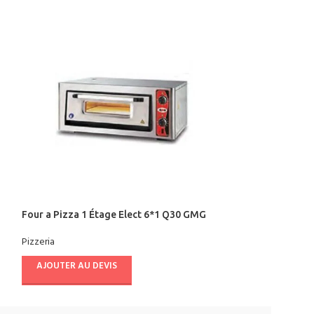
Four a Pizza 1 Étage Elect 6*1 Q30 GMG
Four a Pizza 2 É
Pizzeria
Pizzeria
AJOUTER AU DEVIS
AJOUTER AU D