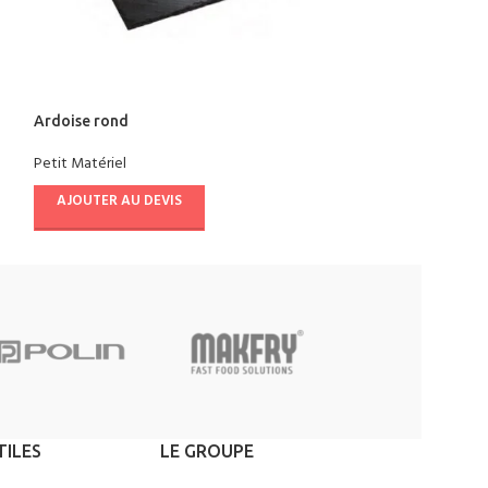
Ardoise rond
Ardoise prentati
metal
Petit Matériel
Petit Matériel
AJOUTER AU DEVIS
AJOUTER AU D
TILES
LE GROUPE