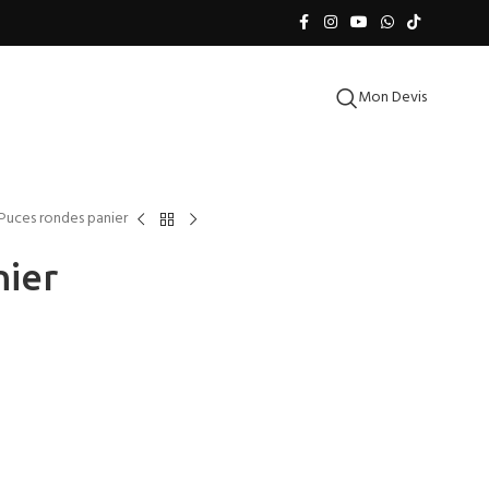
Mon Devis
Puces rondes panier
nier