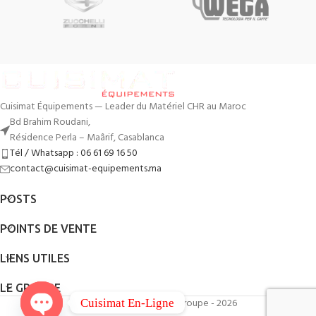
Cuisimat Équipements — Leader du Matériel CHR au Maroc
Bd Brahim Roudani,
Résidence Perla – Maârif, Casablanca
Tél / Whatsapp : 06 61 69 16 50
contact@cuisimat-equipements.ma
POSTS
POINTS DE VENTE
LIENS UTILES
LE GROUPE
By
QodWeb
- Cuisimat Groupe - 2026
Cuisimat En-Ligne