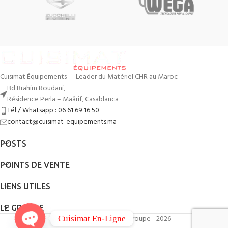
Cuisimat Équipements — Leader du Matériel CHR au Maroc
Bd Brahim Roudani,
Résidence Perla – Maârif, Casablanca
Tél / Whatsapp : 06 61 69 16 50
contact@cuisimat-equipements.ma
POSTS
POINTS DE VENTE
LIENS UTILES
LE GROUPE
By
QodWeb
- Cuisimat Groupe - 2026
Cuisimat En-Ligne