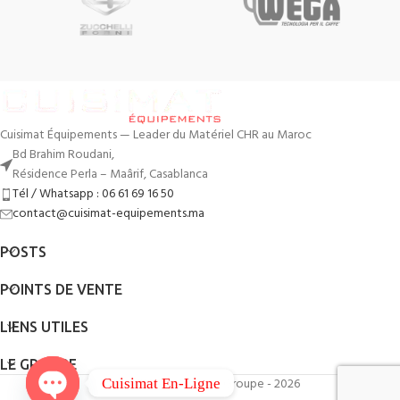
Cuisimat Équipements — Leader du Matériel CHR au Maroc
Bd Brahim Roudani,
Résidence Perla – Maârif, Casablanca
Tél / Whatsapp : 06 61 69 16 50
contact@cuisimat-equipements.ma
POSTS
POINTS DE VENTE
LIENS UTILES
LE GROUPE
By
QodWeb
- Cuisimat Groupe - 2026
Cuisimat En-Ligne