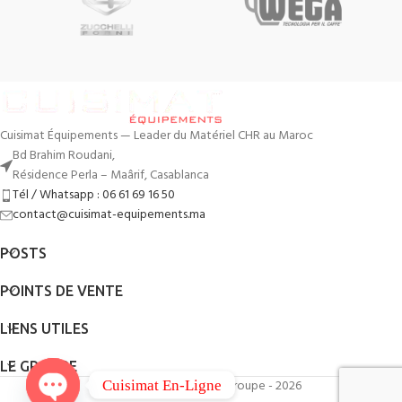
Cuisimat Équipements — Leader du Matériel CHR au Maroc
Bd Brahim Roudani,
Résidence Perla – Maârif, Casablanca
Tél / Whatsapp : 06 61 69 16 50
contact@cuisimat-equipements.ma
POSTS
POINTS DE VENTE
LIENS UTILES
LE GROUPE
By
QodWeb
- Cuisimat Groupe - 2026
Cuisimat En-Ligne