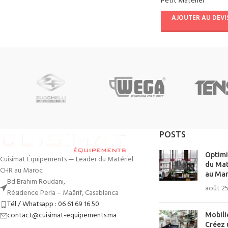
Petit Matériel
AJOUTER AU DEVI
POSTS
Optimi
Cuisimat Équipements — Leader du Matériel
du Mat
CHR au Maroc
au Mar
Bd Brahim Roudani,
août 25
Résidence Perla – Maârif, Casablanca
Tél / Whatsapp : 06 61 69 16 50
contact@cuisimat-equipements.ma
Mobili
Créez 