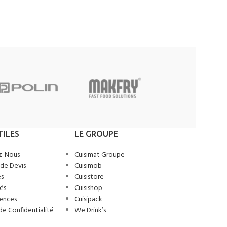
Petit Matériel
AJOUTER AU D
TILES
LE GROUPE
z-Nous
Cuisimat Groupe
de Devis
Cuisimob
s
Cuisistore
és
Cuisishop
ences
Cuisipack
de Confidentialité
We Drink’s