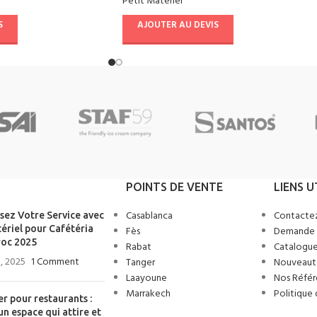
Petit Matériel
S
AJOUTER AU DEVIS
POINTS DE VENTE
LIENS U
Casablanca
Contacte
sez Votre Service avec
ériel pour Cafétéria
Fès
Demande 
oc 2025
Rabat
Catalogue
, 2025
1 Comment
Tanger
Nouveaut
Laayoune
Nos Référ
Marrakech
Politique 
er pour restaurants :
un espace qui attire et