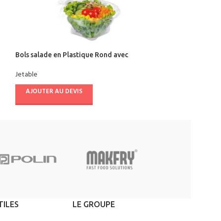
Bols salade en Plastique Rond avec
Barquette en Al
Couvercle
Jetable
Jetable
AJOUTER AU D
AJOUTER AU DEVIS
TILES
LE GROUPE