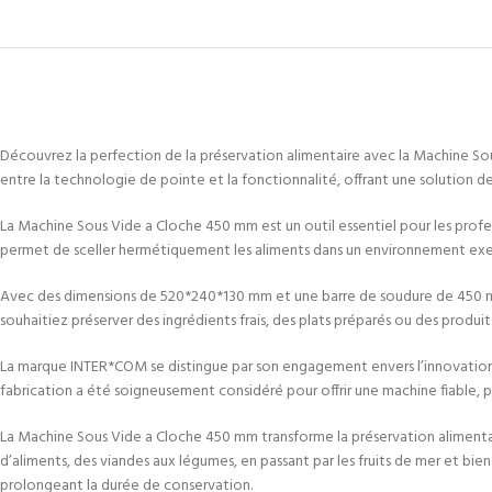
Découvrez la perfection de la préservation alimentaire avec la Machine S
entre la technologie de pointe et la fonctionnalité, offrant une solution de 
La Machine Sous Vide a Cloche 450 mm est un outil essentiel pour les profess
permet de sceller hermétiquement les aliments dans un environnement exempt 
Avec des dimensions de 520*240*130 mm et une barre de soudure de 450 mm, 
souhaitiez préserver des ingrédients frais, des plats préparés ou des produit
La marque INTER*COM se distingue par son engagement envers l’innovation 
fabrication a été soigneusement considéré pour offrir une machine fiable, pe
La Machine Sous Vide a Cloche 450 mm transforme la préservation alimentai
d’aliments, des viandes aux légumes, en passant par les fruits de mer et bie
prolongeant la durée de conservation.