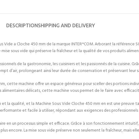
DESCRIPTION
SHIPPING AND DELIVERY
ous Vide a Cloche 450 mm de la marque INTER*COM. Arborant la référence S
mise sous vide qui préserve la fraîcheur et la qualité de vos produits aliment
ionnels de la gastronomie, les cuisiniers et les passionnés de la cuisine. Gr
d’air, prolongeant ainsi leur durée de conservation et préservant leur save
cette machine offre un espace généreux pour sceller des portions individu
s alimentaires délicats, cette machine vous permet de le faire avec efficacit
et la qualité, et la Machine Sous Vide Cloche 450 mm en est une preuve ta
rformante et facile à utiliser, répondant aux exigences des professionnels l
re en un processus simple et efficace. Grâce à son fonctionnement intuitif
n plus encore. La mise sous vide préserve non seulement la fraîcheur, mais el