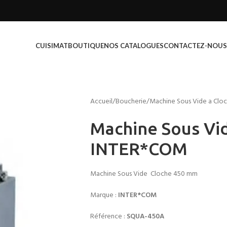
CUISIMAT
BOUTIQUE
NOS CATALOGUES
CONTACTEZ-NOUS
Accueil
Boucherie
Machine Sous Vide a Cl
Machine Sous Vi
INTER*COM
Machine Sous Vide Cloche 450 mm
Marque :
INTER*COM
Référence :
SQUA-450A