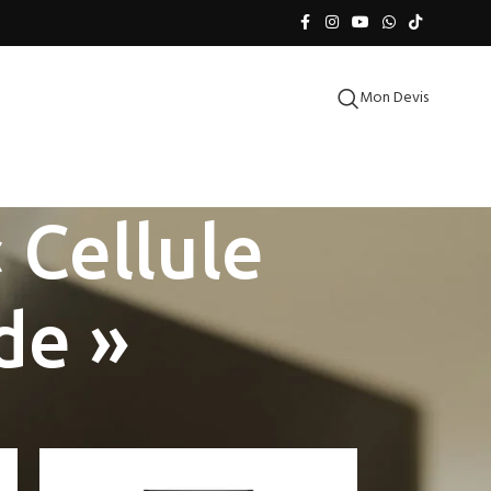
Mon Devis
 Cellule
de »
18
24