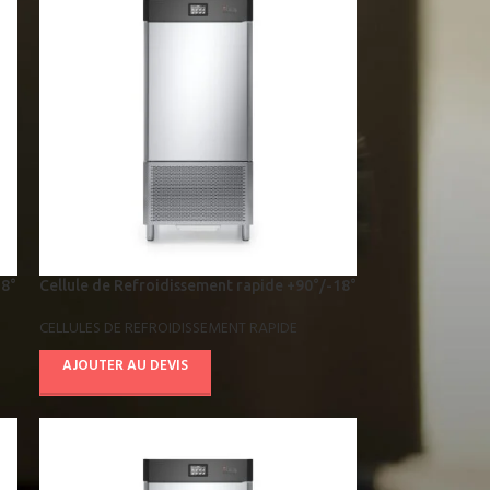
18°
Cellule de Refroidissement rapide +90°/-18°
AB10E4011
CELLULES DE REFROIDISSEMENT RAPIDE
AJOUTER AU DEVIS