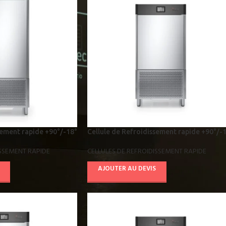
sement rapide +90°/-18°
Cellule de Refroidissement rapide +90°/-
4811
AB08E4011
ISSEMENT RAPIDE
CELLULES DE REFROIDISSEMENT RAPIDE
AJOUTER AU DEVIS