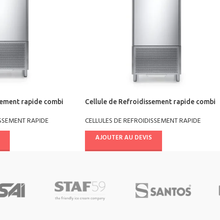
sement rapide combi
Cellule de Refroidissement rapide combi
 +90°/-18° AB08E4041
chill multifonctions +90°/-18° AB10E4041
ISSEMENT RAPIDE
CELLULES DE REFROIDISSEMENT RAPIDE
AJOUTER AU DEVIS