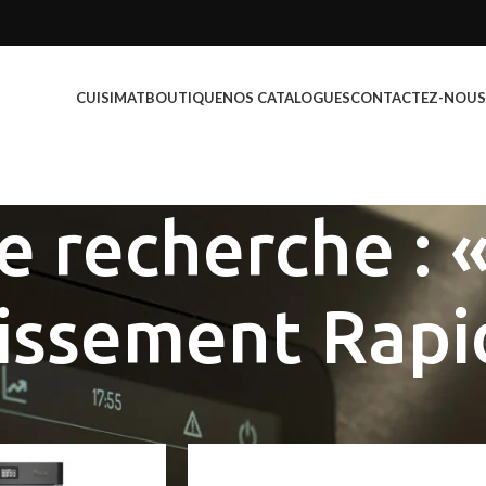
CUISIMAT
BOUTIQUE
NOS CATALOGUES
CONTACTEZ-NOUS
e recherche : «
issement Rapi
apide”
Show
9
12