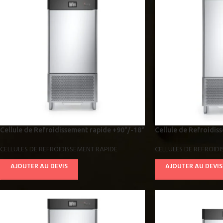
Cellule de Refroidissement rapide +90°/-18°
Cellule de Refroidis
version R291 AB10E4811
version R290 AB14E
CELLULES DE REFROIDISSEMENT RAPIDE
CELLULES DE REFROID
AJOUTER AU DEVIS
AJOUTER AU DEVIS