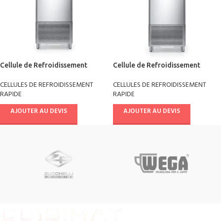
Cellule de Refroidissement
Cellule de Refroidissement
rapide combi chill multifonctions
rapide combi chill multifonctions
CELLULES DE REFROIDISSEMENT
CELLULES DE REFROIDISSEMENT
+90°/-18° AB10E4041
+90°/-18° AB14E4041
RAPIDE
RAPIDE
AJOUTER AU DEVIS
AJOUTER AU DEVIS