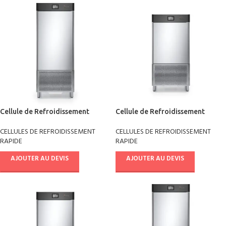
Cellule de Refroidissement
Cellule de Refroidissement
rapide +90°/-18° pâtisserie
rapide combi chill multifonctions
CELLULES DE REFROIDISSEMENT
CELLULES DE REFROIDISSEMENT
AB14E4021
+90°/-18° AB08E4041
RAPIDE
RAPIDE
AJOUTER AU DEVIS
AJOUTER AU DEVIS