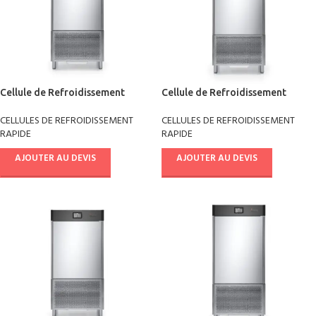
Cellule de Refroidissement
Cellule de Refroidissement
rapide +90°/-18° version R291
rapide +90°/-18° version R290
CELLULES DE REFROIDISSEMENT
CELLULES DE REFROIDISSEMENT
AB10E4811
AB14E4811
RAPIDE
RAPIDE
AJOUTER AU DEVIS
AJOUTER AU DEVIS